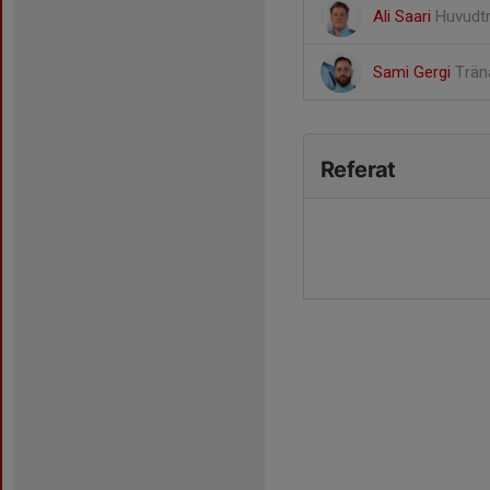
Ali Saari
Huvudt
Sami Gergi
Trän
Referat