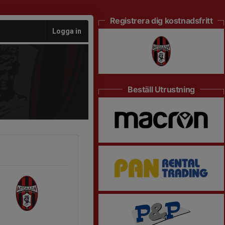
Registrera dig kostnadsfritt
Logga in
Beställ Utrustning