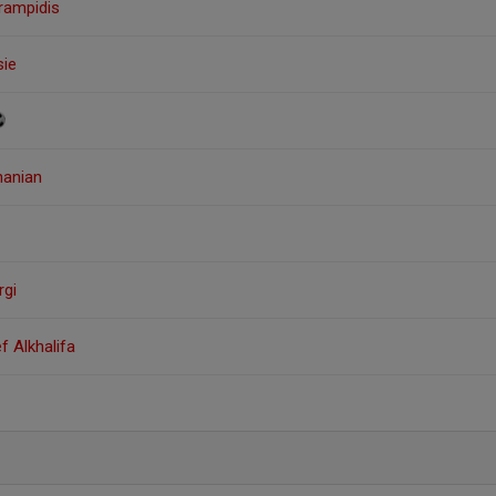
irampidis
sie
hanian
rgi
f Alkhalifa