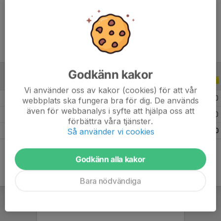
Ålder
10 år
Godkänn kakor
ALLA SERIER
ALLA ÅR
Vi använder oss av kakor (cookies) för att vår
2026
28
14
12
0
webbplats ska fungera bra för dig. De används
även för webbanalys i syfte att hjälpa oss att
2025
2
0
0
0
förbättra våra tjänster.
Så använder vi cookies
Totalt
30
14
12
0
Godkänn alla kakor
Bara nödvändiga