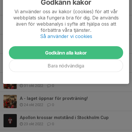
Godkänn kakor
Dags för säsongens andra seriematch
21 apr 2023
0
Vi använder oss av kakor (cookies) för att vår
webbplats ska fungera bra för dig. De används
Övertygande seger i premiären, trots nervöst spel!
även för webbanalys i syfte att hjälpa oss att
18 apr 2023
1
förbättra våra tjänster.
Så använder vi cookies
Äntligen dags för seriepremiär!
12 apr 2023
0
Godkänn alla kakor
Nabil Zaid fortsätter som huvudtränare
Bara nödvändiga
16 nov 2022
3
Ännu en seger i Stockholm Cup!
31 okt 2022
0
A - laget öppnar för provträning!
24 okt 2022
0
Apollon krossar motstånd i Stockholm Cup
23 okt 2022
0