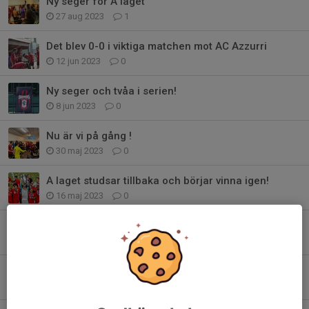
Ny seger för A laget
27 aug 2023
1
Det blev 0-0 i viktiga matchen mot AC Azzurri
12 jun 2023
0
Ny seger och tvåa i serien!
8 jun 2023
0
Nu är vi på gång !
30 maj 2023
0
A laget studsar tillbaka och börjar vinna igen!
16 maj 2023
0
Åter dags för match denna gång mot FC Tolkarna
4 maj 2023
0
Seger efter stor dramatik
1 maj 2023
0