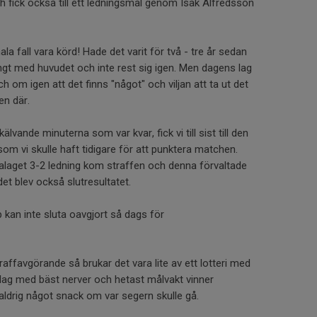
fick också till ett ledningsmål genom Isak Alfredsson
la fall vara körd! Hade det varit för två - tre år sedan
gt med huvudet och inte rest sig igen. Men dagens lag
h om igen att det finns "något" och viljan att ta ut det
den där.
lvande minuterna som var kvar, fick vi till sist till den
som vi skulle haft tidigare för att punktera matchen.
alaget 3-2 ledning kom straffen och denna förvaltade
 det blev också slutresultatet.
kan inte sluta oavgjort så dags för
traffavgörande så brukar det vara lite av ett lotteri med
 lag med bäst nerver och hetast målvakt vinner
aldrig något snack om var segern skulle gå.