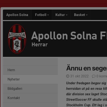
Apollon Solna
Fotboll
Kultur
Basket
Apollon Solna 
Herrar
Ännu en seger
Hem
31 okt 2022
0 kom
Nyheter
Under fredagen begav sig 
Bildgalleri
herrsidan ut på en resa ti
där division sex laget St
Kontakt
StreetSoccer FF skulle stå
Stockholm Cup. Ett lag i 