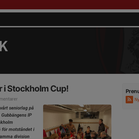
FK
 i Stockholm Cup!
Pren
mentarer
Ny
vårt seniorlag på
ll Gubbängens IP
ockholm
 för motståndet i
samma division