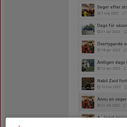
Seger efter st
1 maj 2023
Dags för säso
21 apr 2023
Övertygande se
18 apr 2023
Äntligen dags 
12 apr 2023
Nabil Zaid for
16 nov 2022
Ännu en seger
31 okt 2022
A - laget öppna
24 okt 2022