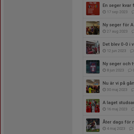
En seger kvar 
17 sep 2023
Ny seger för A
27 aug 2023
Det blev 0-0 i
12 jun 2023
Ny seger och tv
8 jun 2023
Nu är vi på gån
30 maj 2023
A laget studsar
16 maj 2023
Åter dags för
4 maj 2023