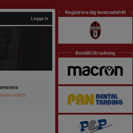
Registrera dig kostnadsfritt
Logga in
Beställ Utrustning
umerera
heter via RSS