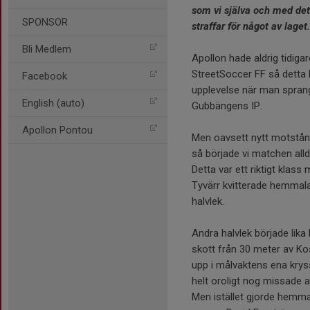
som vi själva och med det
SPONSOR
straffar för något av laget
Bli Medlem
Apollon hade aldrig tidig
StreetSoccer FF så detta 
Facebook
upplevelse när man sprang
English (auto)
Gubbängens IP.
Apollon Pontou
Men oavsett nytt motstånd
så började vi matchen alld
Detta var ett riktigt klas
Tyvärr kvitterade hemmalag
halvlek.
Andra halvlek började lika
skott från 30 meter av Kos
upp i målvaktens ena krys
helt oroligt nog missade 
Men istället gjorde hemma