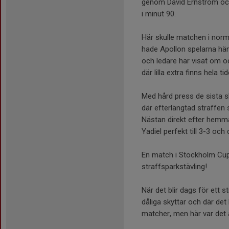
genom David Ernström och 
i minut 90.
Här skulle matchen i norma
hade Apollon spelarna hän
och ledare har visat om oc
där lilla extra finns hela ti
Med hård press de sista skä
där efterlängtad straffen 
Nästan direkt efter hemm
Yadiel perfekt till 3-3 och
En match i Stockholm Cup 
straffsparkstävling!
När det blir dags för ett s
dåliga skyttar och där det
matcher, men här var det 