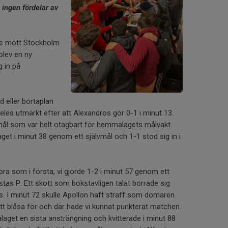
 ingen fördelar av
.
are mött Stockholm
blev en ny
 in på
 eller bortaplan
eles utmärkt efter att Alexandros gör 0-1 i minut 13.
s mål som var helt otagbart för hemmalagets målvakt.
et i minut 38 genom ett självmål och 1-1 stod sig in i
 bra som i första, vi gjorde 1-2 i minut 57 genom ett
tas P. Ett skott som bokstavligen talat borrade sig
s. I minut 72 skulle Apollon haft straff som domaren
att blåsa för och där hade vi kunnat punkterat matchen.
laget en sista ansträngning och kvitterade i minut 88