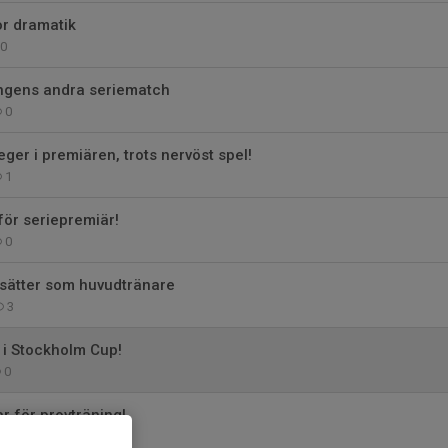
or dramatik
0
ngens andra seriematch
0
ger i premiären, trots nervöst spel!
1
för seriepremiär!
0
tsätter som huvudtränare
3
 i Stockholm Cup!
0
r för provträning!
0