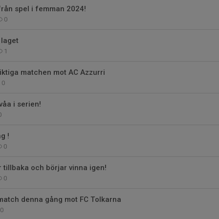
från spel i femman 2024!
0
 laget
1
 viktiga matchen mot AC Azzurri
0
åa i serien!
0
g !
0
 tillbaka och börjar vinna igen!
0
 match denna gång mot FC Tolkarna
0