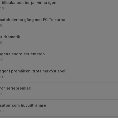
 tillbaka och börjar vinna igen!
0
 match denna gång mot FC Tolkarna
0
or dramatik
0
ngens andra seriematch
0
ger i premiären, trots nervöst spel!
1
för seriepremiär!
0
tsätter som huvudtränare
3