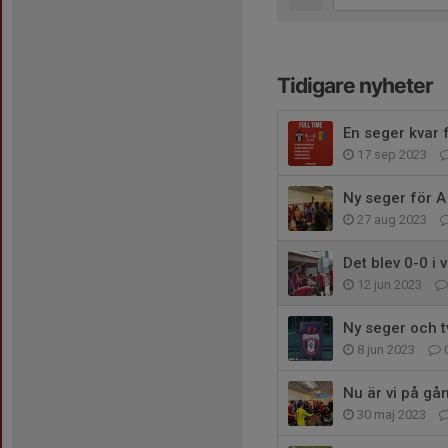
Tidigare nyheter
En seger kvar 
17 sep 2023
Ny seger för A
27 aug 2023
Det blev 0-0 i
12 jun 2023
Ny seger och tv
8 jun 2023
Nu är vi på gån
30 maj 2023