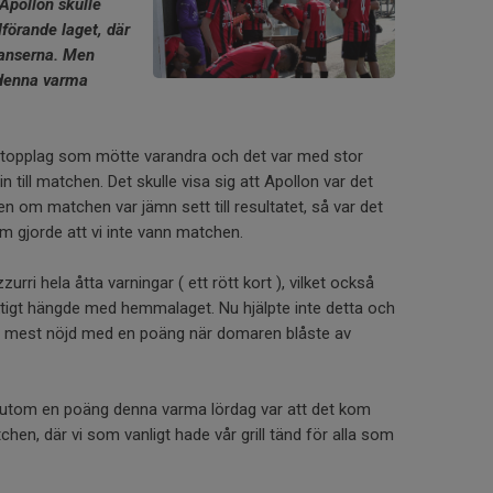
Apollon skulle
förande laget, där
anserna. Men
t denna varma
å topplag som mötte varandra och det var med stor
 till matchen. Det skulle visa sig att Apollon var det
en om matchen var jämn sett till resultatet, så var det
om gjorde att vi inte vann matchen.
urri hela åtta varningar ( ett rött kort ), vilket också
riktigt hängde med hemmalaget. Nu hjälpte inte detta och
vara mest nöjd med en poäng när domaren blåste av
rutom en poäng denna varma lördag var att det kom
chen, där vi som vanligt hade vår grill tänd för alla som