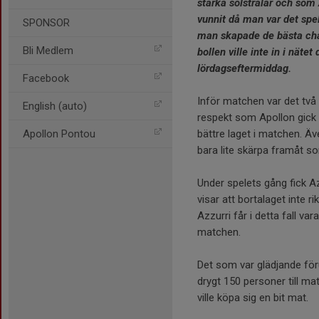
starka solstrålar och som 
vunnit då man var det spel
SPONSOR
man skapade de bästa ch
Bli Medlem
bollen ville inte in i näte
lördagseftermiddag.
Facebook
Inför matchen var det tv
English (auto)
respekt som Apollon gick in
Apollon Pontou
bättre laget i matchen. Äv
bara lite skärpa framåt s
Under spelets gång fick Azz
visar att bortalaget inte 
Azzurri får i detta fall 
matchen.
Det som var glädjande fö
drygt 150 personer till mat
ville köpa sig en bit mat.