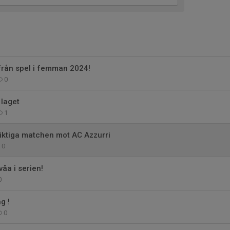
från spel i femman 2024!
0
 laget
1
 viktiga matchen mot AC Azzurri
0
åa i serien!
0
g !
0