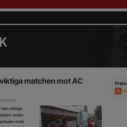
FK
i viktiga matchen mot AC
Pren
Ny
entarer
 den viktiga
zurri under
spelades med