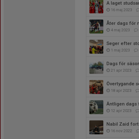
A laget studsar
16 maj 2023
Åter dags för
4 maj 2023
Seger efter st
1 maj 2023
Dags för säso
21 apr 2023
Övertygande se
18 apr 2023
Äntligen dags 
12 apr 2023
Nabil Zaid for
16 nov 2022