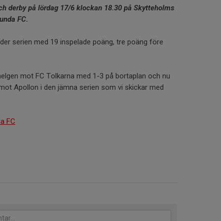
och derby på lördag 17/6 klockan 18.30 på Skytteholms
sunda FC.
der serien med 19 inspelade poäng, tre poäng före
elgen mot FC Tolkarna med 1-3 på bortaplan och nu
l mot Apollon i den jämna serien som vi skickar med
da FC