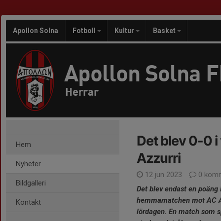
Apollon Solna
Fotboll
Kultur
Basket
Apollon Solna 
Herrar
Det blev 0-0 
Hem
Azzurri
Nyheter
12 jun 2023
0 komm
Bildgalleri
Det blev endast en poäng i
hemmamatchen mot AC Az
Kontakt
lördagen. En match som 