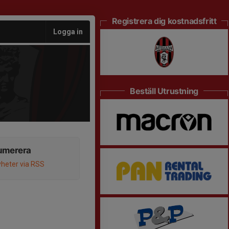
Registrera dig kostnadsfritt
Logga in
Beställ Utrustning
umerera
heter via RSS