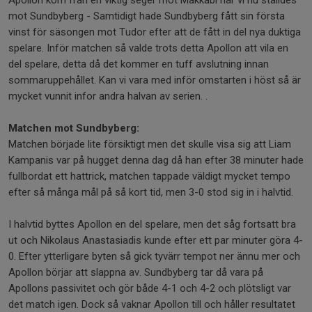
Apollon kom från en viktig seger mot Makkabi när vi nu ställdes
mot Sundbyberg - Samtidigt hade Sundbyberg fått sin första
vinst för säsongen mot Tudor efter att de fått in del nya duktiga
spelare. Inför matchen så valde trots detta Apollon att vila en
del spelare, detta då det kommer en tuff avslutning innan
sommaruppehållet. Kan vi vara med inför omstarten i höst så är
mycket vunnit infor andra halvan av serien. .
Matchen mot Sundbyberg:
Matchen började lite försiktigt men det skulle visa sig att Liam
Kampanis var på hugget denna dag då han efter 38 minuter hade
fullbordat ett hattrick, matchen tappade väldigt mycket tempo
efter så många mål på så kort tid, men 3-0 stod sig in i halvtid.
I halvtid byttes Apollon en del spelare, men det såg fortsatt bra
ut och Nikolaus Anastasiadis kunde efter ett par minuter göra 4-
0. Efter ytterligare byten så gick tyvärr tempot ner ännu mer och
Apollon börjar att slappna av. Sundbyberg tar då vara på
Apollons passivitet och gör både 4-1 och 4-2 och plötsligt var
det match igen. Dock så vaknar Apollon till och håller resultatet