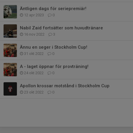
Äntligen dags för seriepremiär!
12 apr 2023
0
Nabil Zaid fortsätter som huvudtränare
16 nov 2022
3
Ännu en seger i Stockholm Cup!
31 okt 2022
0
A - laget öppnar för provträning!
24 okt 2022
0
Apollon krossar motstånd i Stockholm Cup
23 okt 2022
0