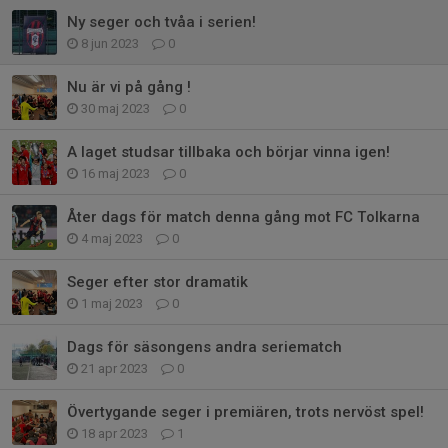
Ny seger och tvåa i serien!
8 jun 2023
0
Nu är vi på gång !
30 maj 2023
0
A laget studsar tillbaka och börjar vinna igen!
16 maj 2023
0
Åter dags för match denna gång mot FC Tolkarna
4 maj 2023
0
Seger efter stor dramatik
1 maj 2023
0
Dags för säsongens andra seriematch
21 apr 2023
0
Övertygande seger i premiären, trots nervöst spel!
18 apr 2023
1