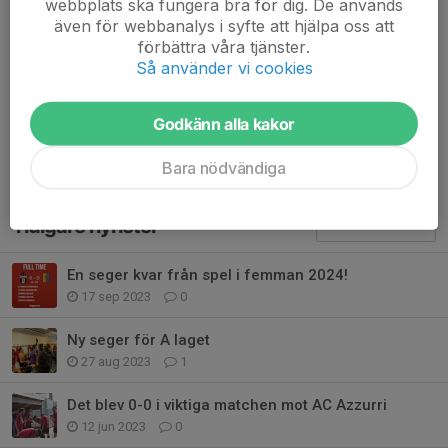
webbplats ska fungera bra för dig. De används
Dela nyhet
även för webbanalys i syfte att hjälpa oss att
förbättra våra tjänster.
Så använder vi cookies
Kommentarer
Godkänn alla kakor
Bara nödvändiga
Tidigare nyheter
En seger kvar från spel i femman 2024!
17 sep 2023
0
Ny seger för A laget
27 aug 2023
1
Det blev 0-0 i viktiga matchen mot AC Azzurri
12 jun 2023
0