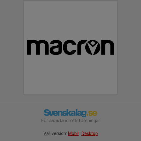
För
smarta
idrottsföreningar
Välj version:
Mobil
|
Desktop