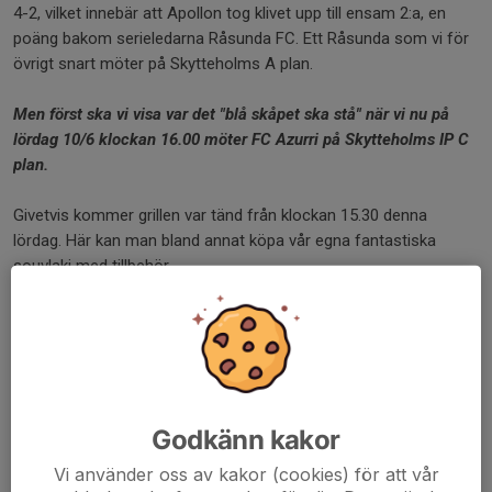
4-2, vilket innebär att Apollon tog klivet upp till ensam 2:a, en
poäng bakom serieledarna Råsunda FC. Ett Råsunda som vi för
övrigt snart möter på Skytteholms A plan.
Men först ska vi visa var det "blå skåpet ska stå" när vi nu på
lördag 10/6 klockan 16.00 möter FC Azurri på Skytteholms IP C
plan.
Givetvis kommer grillen var tänd från klockan 15.30 denna
lördag. Här kan man bland annat köpa vår egna fantastiska
souvlaki med tillbehör.
Vi hoppas att ni alla kommer ner och hejar fram vårt A lag denna
lördag!
Välkomna!
Godkänn kakor
Apollon Solnas
Kansli
Vi använder oss av kakor (cookies) för att vår