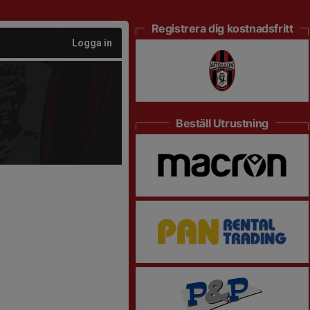
Registrera dig kostnadsfritt
Logga in
Beställ Utrustning