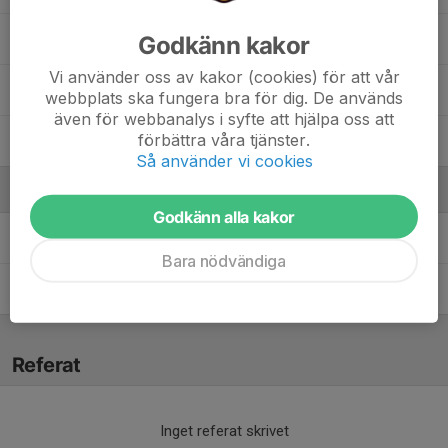
5. Saga Westman
Godkänn kakor
Vi använder oss av kakor (cookies) för att vår
7. Sally Danell
webbplats ska fungera bra för dig. De används
även för webbanalys i syfte att hjälpa oss att
förbättra våra tjänster.
23. Sree Mithra Mareesan
Så använder vi cookies
Ledare
Godkänn alla kakor
Jenny Hernesten Westman
Tränare
Bara nödvändiga
Karina Oliveri
Tränare / Lagledare / Kassör
Referat
Inget referat skrivet