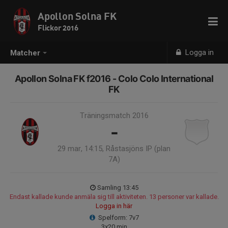
Apollon Solna FK
Flickor 2016
Logga in
Matcher
Apollon Solna FK f2016 - Colo Colo International
FK
Träningsmatch 2016
-
29 mar, 14:15, Råstasjöns IP (plan
7A)
Samling 13:45
Endast kallade kunde anmäla sig till aktiviteten. 13 personer var kallade.
Logga in här
Spelform: 7v7
3x20 min