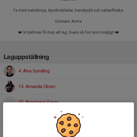
Ta med matchtröja, Apollonkläder, benskydd och vattenflaska.
Domare: Amira
❤️ Vi behöver få ihop ett lag. Svara så fort som möjligt! ❤️
Laguppställning
4. Alva Sundling
14. Amanda Oliveri
25. Anastasia Garas
26. Eleni Garas
10. Leoni Cohadzic