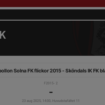
FK
ollon Solna FK flickor 2015 - Sköndals IK FK bl
F2015- 2
-
23 aug 2025, 14:00, Huvudstafältet 11