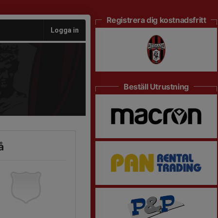
Registrera dig kostnadsfritt
Logga in
Beställ Utrustning
å