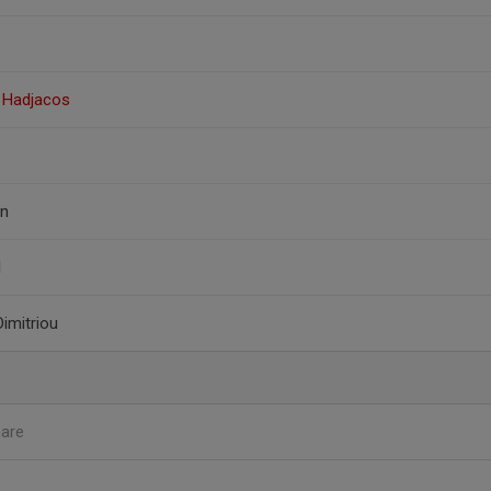
i Hadjacos
on
l
Dimitriou
nare