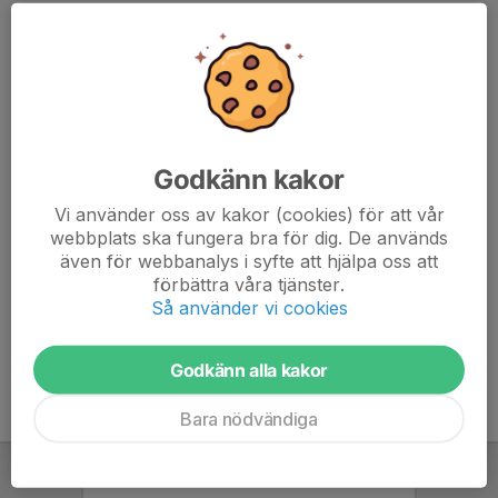
Microsoft Teams-möte
Anslut till:
https://teams.microsoft.com/meet/32082899928284
1?p=V61HF7uXjRhK1oQSqS
Mötes-ID: 320 828 999 282 841
Godkänn kakor
Lösenord: AM2sK6Ue
Vi använder oss av kakor (cookies) för att vår
Behöver du hjälp? | Systemreferens
webbplats ska fungera bra för dig. De används
För organisatörer: Mötesalternativ
även för webbanalys i syfte att hjälpa oss att
förbättra våra tjänster.
teams.microsoft.com/meet/320828999282841?
Så använder vi cookies
p=V61HF7uXjRhK1oQSqS
Godkänn alla kakor
Bara nödvändiga