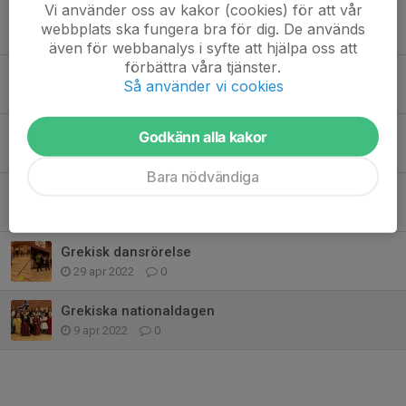
Vi använder oss av kakor (cookies) för att vår
Start av Grekiska danser
webbplats ska fungera bra för dig. De används
1 sep 2025
0
även för webbanalys i syfte att hjälpa oss att
förbättra våra tjänster.
Danslektioner vårtermin 2025
Så använder vi cookies
8 jan 2025
0
Dansrörelsen är åter igång!
Godkänn alla kakor
28 aug 2024
0
Bara nödvändiga
Dansgruppen uppträde i lördags
23 maj 2022
0
Grekisk dansrörelse
29 apr 2022
0
Grekiska nationaldagen
9 apr 2022
0