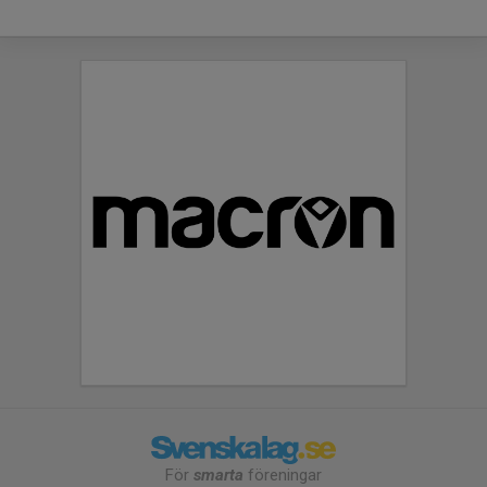
För
smarta
föreningar