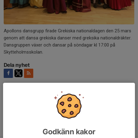
Apollons dansgrupp firade Grekiska nationaldagen den 25 mars
genom att dansa grekiska danser med greksika nationaldräkter.
Dansgruppen växer och dansar på söndagar kl 17:00 på
Skytteholmsskolan.
Dela nyhet
Kommentarer
Tidigare nyheter
Godkänn kakor