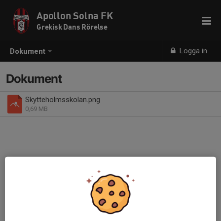
Apollon Solna FK
Grekisk Dans Rörelse
Logga in
Dokument
Dokument
Skytteholmsskolan.png
0,69 MB