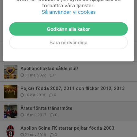
förbättra våra tjänster.
Fotbollsintresserade ungdomar födda 2011/12
Så använder vi cookies
24 nov 2023
0
Godkänn alla kakor
Tisdagsträningar på SKIP B
11 apr 2023
0
Bara nödvändiga
Apollon fortsätter satsa på flickfotbollen
28 okt 2022
0
Apollonchoklad sålde slut!
11 maj 2022
1
Pojkar födda 2007, 2011 och flickor 2012, 2013
10 okt 2018
0
Årets första tränarmöte
16 mar 2017
0
Apollon Solna FK startar pojkar födda 2003
21 nov 2016
0