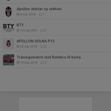
Apollon startar ny sektion
6 sep 2016
1
BTY
14 maj 2016
0
APOLLON SOLNA P15
20 mar 2016
0
Träningsmatch mot Rotebro IS borta.
19 mar 2016
0