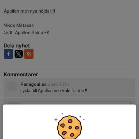
Apollon mot nya höjder!!!
Nikos Metaxas
Ordf. Apollon Solna FK
Dela nyhet
Kommentarer
Panagoulias
6 sep 2016
Lycka till Apollon och Vale för idé !!
Tidigare nyheter