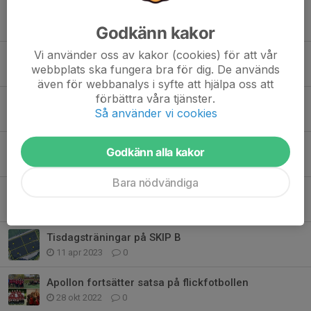
Apollon söker fotbollstjejer för sina äldre kullar.
27 okt 2025
2
Godkänn kakor
Vi använder oss av kakor (cookies) för att vår
Apollon Solna FK bjuder in till tryouts!
webbplats ska fungera bra för dig. De används
9 sep 2025
0
även för webbanalys i syfte att hjälpa oss att
förbättra våra tjänster.
Förbättrat Matchklimat
Så använder vi cookies
22 apr 2025
0
Matchklimatansvarig
Godkänn alla kakor
19 apr 2025
0
Bara nödvändiga
Fotbollsintresserade ungdomar födda 2011/12
24 nov 2023
0
Tisdagsträningar på SKIP B
11 apr 2023
0
Apollon fortsätter satsa på flickfotbollen
28 okt 2022
0