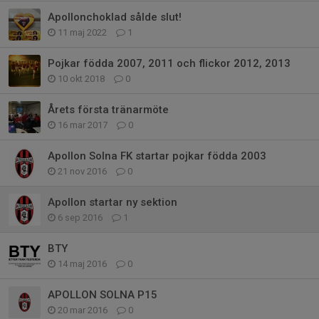
Apollonchoklad sålde slut!
11 maj 2022
1
Pojkar födda 2007, 2011 och flickor 2012, 2013
10 okt 2018
0
Årets första tränarmöte
16 mar 2017
0
Apollon Solna FK startar pojkar födda 2003
21 nov 2016
0
Apollon startar ny sektion
6 sep 2016
1
BTY
14 maj 2016
0
APOLLON SOLNA P15
20 mar 2016
0