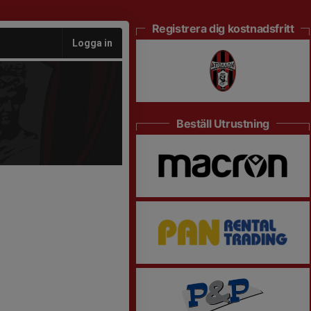
Registrera dig kostnadsfritt
Logga in
Beställ Utrustning