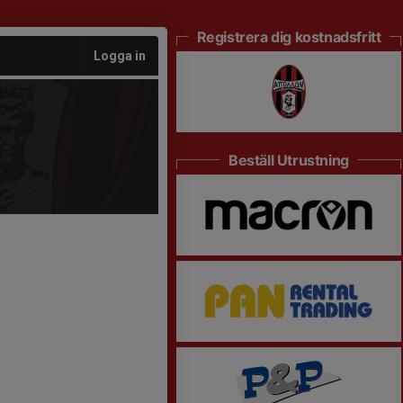
Registrera dig kostnadsfritt
Logga in
Beställ Utrustning