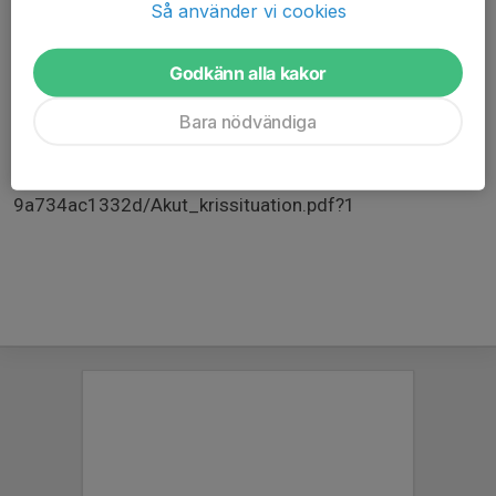
Så använder vi cookies
https://www.apollonsolna.se/dokument/4f88ed41-
eb83-49ea-8587-
Godkänn alla kakor
e28e3b14a24e/Nattvandringens_ABC.pdf?1
Bara nödvändiga
https://www.apollonsolna.se/dokument/313d077b-
e2a2-41ba-a84d-
9a734ac1332d/Akut_krissituation.pdf?1