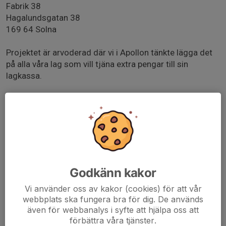
Fabrik 38
Hagalundsgatan 38
169 64 Solna
Projektet är arvoderad där vi i Apollon tänkte lägga det
på alla våra lag som vill tjäna extra pengar till sin
lagkassa.
En lördag ger 2500 kr till lagkassan.
Svara på kallelsen vem som är intresserad att gå
nattvandringen.
Första nattvandringen för U14 laget är nu på lördag 9
maj mellan 21:00-01:00.
Godkänn kakor
Vi använder oss av kakor (cookies) för att vår
webbplats ska fungera bra för dig. De används
även för webbanalys i syfte att hjälpa oss att
ATT LÄSA
förbättra våra tjänster.