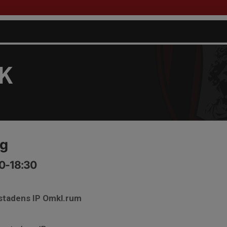
FK
ng
00-18:30
astadens IP Omkl.rum