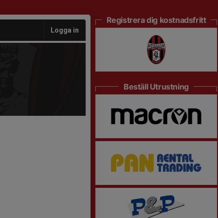
Registrera dig kostnadsfritt
Logga in
Beställ Utrustning