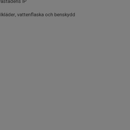
vastadens IP
ilkläder, vattenflaska och benskydd