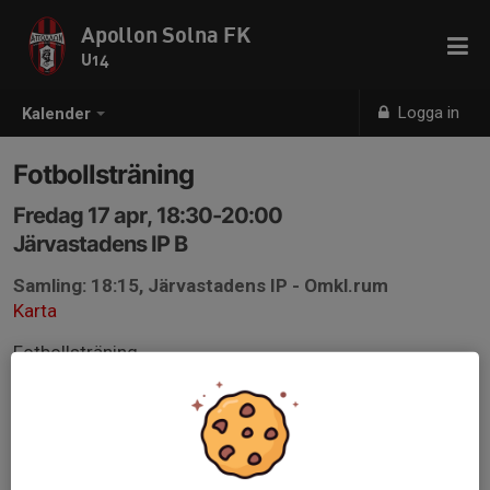
Apollon Solna FK
U14
Logga in
Kalender
Fotbollsträning
Fredag 17 apr, 18:30-20:00
Järvastadens IP B
Samling: 18:15, Järvastadens IP - Omkl.rum
Karta
Fotbollsträning
Kom i tid.
Apollon kläder
Vattenflaska
Benskydd