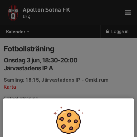
Apollon Solna FK
U14
Logga in
Kalender
Fotbollsträning
Onsdag 3 jun, 18:30-20:00
Järvastadens IP A
Samling: 18:15, Järvastadens IP - Omkl.rum
Karta
Fotbollsträning
Kom i tid.
Apollon kläder
Vattenflaska
Benskydd