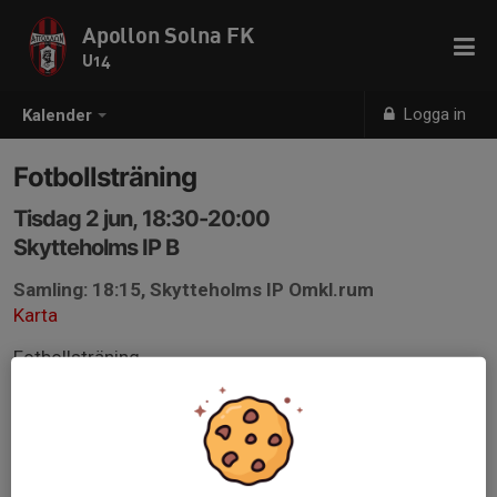
Apollon Solna FK
U14
Logga in
Kalender
Fotbollsträning
Tisdag 2 jun, 18:30-20:00
Skytteholms IP B
Samling: 18:15, Skytteholms IP Omkl.rum
Karta
Fotbollsträning
Kom i tid.
Apollon kläder
Vattenflaska
Benskydd