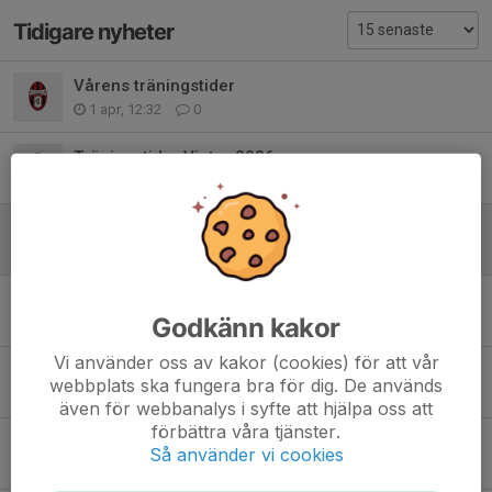
Tidigare nyheter
Vårens träningstider
1 apr, 12:32
0
Träningstider Vinter 2026
5 jan, 21:25
0
Träningstiderna för Vecka 49 samt Vecka 50
30 nov 2025
0
Träningstiderna för Höstsäsongen 2025
Godkänn kakor
7 aug 2025
0
Vi använder oss av kakor (cookies) för att vår
Vårens och sommarens träningstider
webbplats ska fungera bra för dig. De används
6 apr 2025
0
även för webbanalys i syfte att hjälpa oss att
förbättra våra tjänster.
Utökade träningstider under mars månad
Så använder vi cookies
2 mar 2025
0