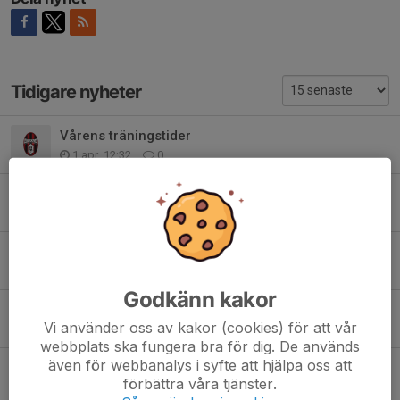
Tidigare nyheter
Vårens träningstider
1 apr, 12:32
0
Träningstider Vinter 2026
5 jan, 21:25
0
Träningstiderna för Vecka 49 samt Vecka 50
30 nov 2025
0
Godkänn kakor
Träningstiderna för Höstsäsongen 2025
Vi använder oss av kakor (cookies) för att vår
7 aug 2025
0
webbplats ska fungera bra för dig. De används
även för webbanalys i syfte att hjälpa oss att
Vårens och sommarens träningstider
förbättra våra tjänster.
6 apr 2025
0