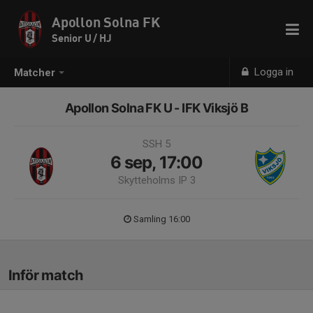
Apollon Solna FK
Senior U / HJ
Logga in
Matcher
Apollon Solna FK U - IFK Viksjö B
SSH 5
6 sep, 17:00
Skytteholms IP 3
Samling 16:00
Inför match