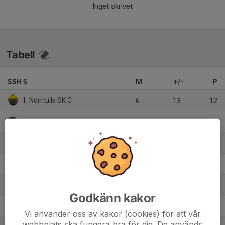
Inget skrivet
Tabell
SSH 5
M
+/-
P
1. Norrtulls SK C
6
13
12
2. Tungelsta IF B
6
5
12
3. IFK Viksjö B
6
9
10
4. Rotebro IS FF B
5
8
10
5. IK Säbysjön
5
14
9
Godkänn kakor
6. FK Bromma B
4
9
7
Vi använder oss av kakor (cookies) för att vår
webbplats ska fungera bra för dig. De används