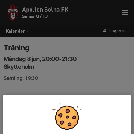
Apollon Solna FK
Senior U / HJ
Logga in
Kalender
Träning
Måndag 8 jun, 20:00-21:30
Skytteholm
Samling: 19:30