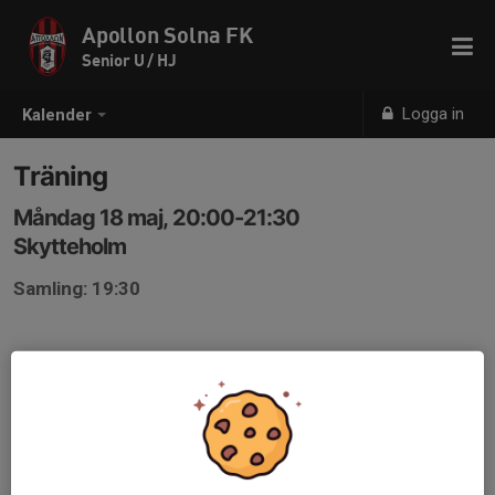
Apollon Solna FK
Senior U / HJ
Logga in
Kalender
Träning
Måndag 18 maj, 20:00-21:30
Skytteholm
Samling: 19:30