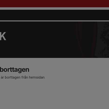
FK
 borttagen
å är borttagen från hemsidan.