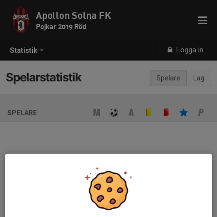
Apollon Solna FK
Pojkar 2019 Röd
Logga in
Statistik
Spelarstatistik
Spelare
Lag
SPELARE
Ingen spelarstatistik sparad
När ni fyller i uppställning på respektive match visas statistiken
automatiskt på denna sida