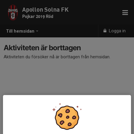
Apollon Solna FK
Pojkar 2019 Röd
Logga in
Till hemsidan
Aktiviteten är borttagen
Aktiviteten du försöker nå är borttagen från hemsidan.