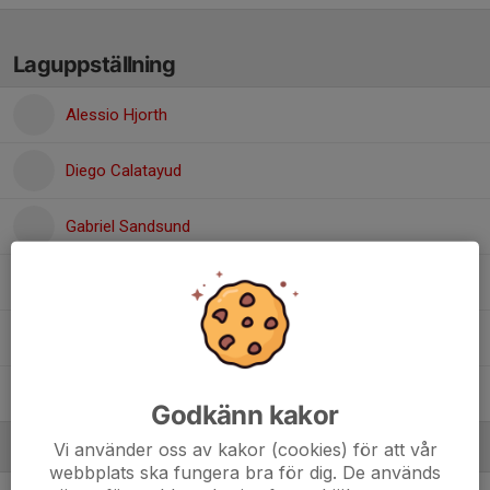
Laguppställning
Alessio Hjorth
Diego Calatayud
Gabriel Sandsund
Jakob Melkon
Philippe Evensen
William Kas Hanna
Godkänn kakor
Vi använder oss av kakor (cookies) för att vår
Ledare
webbplats ska fungera bra för dig. De används