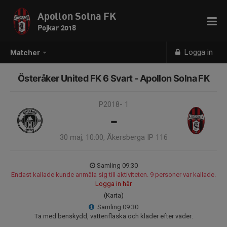
Apollon Solna FK
Pojkar 2018
Logga in
Matcher
Österåker United FK 6 Svart - Apollon Solna FK
P2018- 1
-
30 maj, 10:00, Åkersberga IP 116
Samling 09:30
Endast kallade kunde anmäla sig till aktiviteten. 9 personer var kallade.
Logga in här
(Karta)
Samling 09.30
Ta med benskydd, vattenflaska och kläder efter väder.