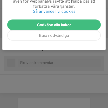
även för webbanalys i syfte att hjälpa oss att
Botros Kas Hanna
Tränare
förbättra våra tjänster.
Så använder vi cookies
Jean Evensen
Tränare
Godkänn alla kakor
Referat
Bara nödvändiga
Inget referat skrivet