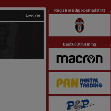
Registrera dig kostnadsfritt
Logga in
Beställ Utrustning