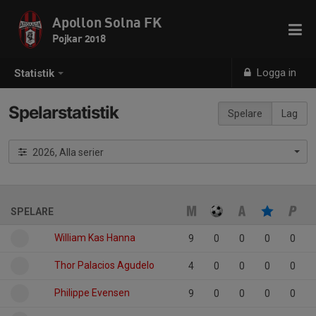
Apollon Solna FK
Pojkar 2018
Logga in
Statistik
Spelarstatistik
Spelare
Lag
2026, Alla serier
SPELARE
William Kas Hanna
9
0
0
0
0
Thor Palacios Agudelo
4
0
0
0
0
Philippe Evensen
9
0
0
0
0