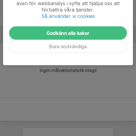
även för webbanalys i syfte att hjälpa oss att
Alexander Lindgren
3
0
0
0
0
förbättra våra tjänster.
Så använder vi cookies
Alessio Hjorth
6
0
0
0
0
Godkänn alla kakor
MÅLVAKTER
Bara nödvändiga
Ingen målvaktsstatistik inlagd