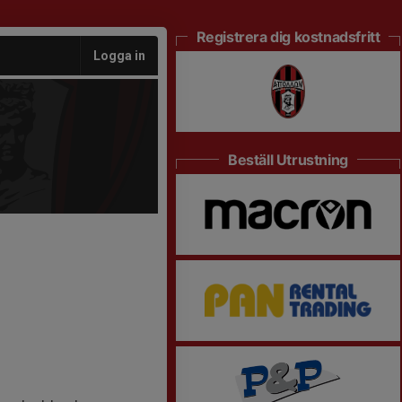
Registrera dig kostnadsfritt
Logga in
Beställ Utrustning