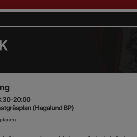
FK
ing
8:30-20:00
stgräsplan (Hagalund BP)
 planen