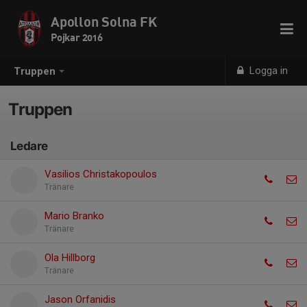
Apollon Solna FK
Pojkar 2016
Logga in
Truppen
Truppen
Ledare
Vasilios Christakopoulos
Tränare
Mario Branko
Tränare
Ola Hillborg
Tränare
Jason Orfanidis