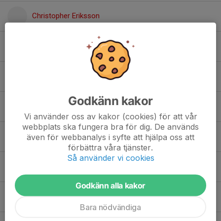
Christopher Eriksson
Christos Milios
David Yilmaz
Godkänn kakor
Elvin Forsberg
Vi använder oss av kakor (cookies) för att vår
webbplats ska fungera bra för dig. De används
Essey Habtemariam
även för webbanalys i syfte att hjälpa oss att
förbättra våra tjänster.
Så använder vi cookies
Georgios Chnitidis
Godkänn alla kakor
Ilyan Ouahabi
Bara nödvändiga