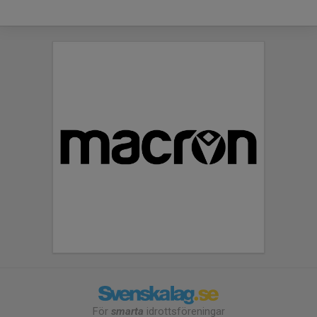
För
smarta
idrottsföreningar