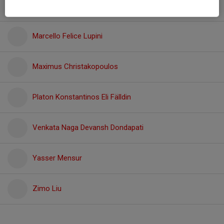
Love Strede
Marcello Felice Lupini
Maximus Christakopoulos
Platon Konstantinos Eli Fälldin
Venkata Naga Devansh Dondapati
Yasser Mensur
Zimo Liu