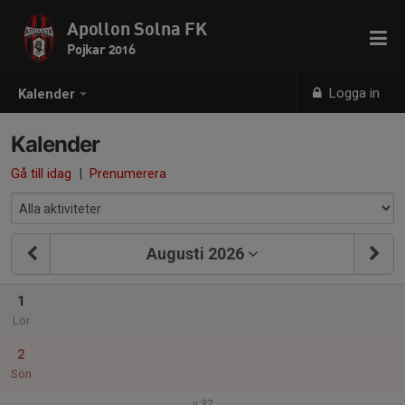
Apollon Solna FK
Pojkar 2016
Logga in
Kalender
Kalender
Gå till idag
|
Prenumerera
Augusti 2026
1
Lör
2
Sön
v.32