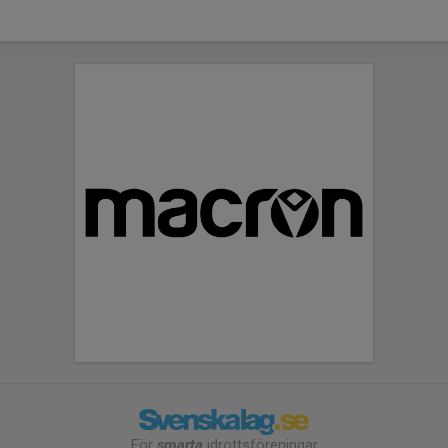
För
smarta
idrottsföreningar