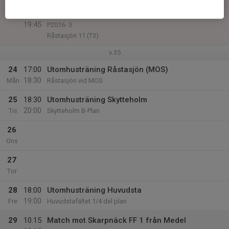
17:45
Match mot Bele Barkarby FF 2
19:45
P2016- 3
Råstasjön 11 (T3)
v.35
24
17:00
Utomhusträning Råstasjön (MOS)
18:30
Mån
Råstasjön vid MOS
25
18:30
Utomhusträning Skytteholm
20:00
Tis
Skytteholm B-Plan
26
Ons
27
Tor
28
18:00
Utomhusträning Huvudsta
19:00
Fre
Huvudstafältet 1/4 del plan
29
10:15
Match mot Skarpnäck FF 1 från Medel