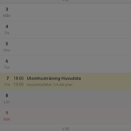
3
Mån
4
Tis
5
Ons
6
Tor
7
18:00
Utomhusträning Huvudsta
19:00
Fre
Huvudstafältet 1/4 del plan
8
Lör
9
Sön
v.33