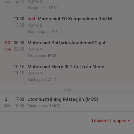
12:15
Lör
P2016- 3
Skarpnäcks SF 31
11:30
Inst.
Match mot FC Kungsholmen Röd M
13:30
P2016- 2
Stadshagens IP 3
30
00:00
Match mot Botkyrka Academy FC gul
02:00
Sön
P2016- 3
Storvretens IP 22
10:15
Match mot Ekerö IK 1:Gul från Medel
11:15
P2016- 1
Råstasjön 12 (T4)
v.36
31
17:00
Utomhusträning Råstasjön (MOS)
18:30
Mån
Råstasjön vid MOS
Tillbaka till toppen