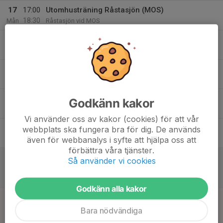
17
17:00
Utomhusträning Råstasjön (MOS)
18:30
Mån
Råstasjön vid MOS
18
18:30
Utomhusträning Skytteholm
20:00
Tis
Skytteholm B-Plan
19
Ons
20
Godkänn kakor
Tor
Vi använder oss av kakor (cookies) för att vår
21
18:00
Utomhusträning Huvudsta
webbplats ska fungera bra för dig. De används
19:00
Fre
Huvudstafältet 1/4 del plan
även för webbanalys i syfte att hjälpa oss att
förbättra våra tjänster.
22
12:45
Match mot IFK Lidingö FK 22 från Medel
Så använder vi cookies
13:45
Lör
P2016- 1
Käppala 1
Godkänn alla kakor
23
11:30
Inst.
Match mot Täby FK 42
13:30
Sön
P2016- 2
Bara nödvändiga
Råstasjön 12 (T4)