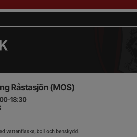
FK
ng Råstasjön (MOS)
:00-18:30
S
d vattenflaska, boll och benskydd.