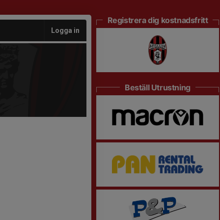
Registrera dig kostnadsfritt
Logga in
Beställ Utrustning