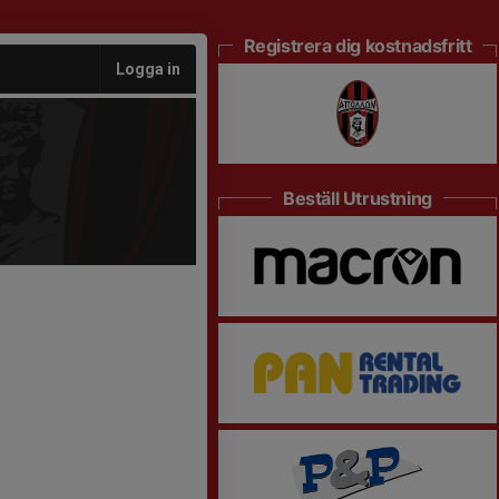
Registrera dig kostnadsfritt
Logga in
Beställ Utrustning