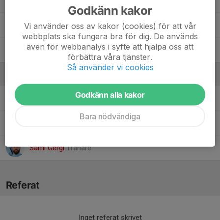
Godkänn kakor
12. Rayan Yousef Alkhalifa
Vi använder oss av kakor (cookies) för att vår
webbplats ska fungera bra för dig. De används
även för webbanalys i syfte att hjälpa oss att
16. Senay Zeray
förbättra våra tjänster.
Så använder vi cookies
Ledare
Godkänn alla kakor
Ali Saari
Huvudtränare
Bara nödvändiga
Raymond Mirzakhanian
Kassör
Sami Gergi
Tränare
Referat
Inget referat skrivet