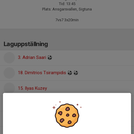
Tid: 13:45
Plats: Ansgarsvallen, Sigtuna
7vs7 3x20min
Laguppställning
3. Adrian Saari
18. Dimitrios Tsirampidis
15. Ilyas Kuzey
1. Lucas Mirzakhanian
11. Nathaniel Gergi
6. Noah Muse