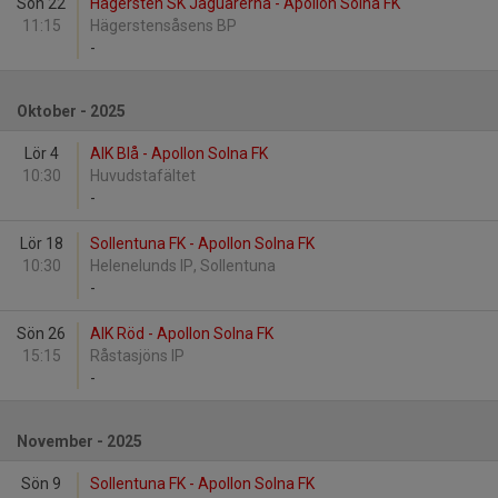
Sön 22
Hägersten SK Jaguarerna - Apollon Solna FK
11:15
Hägerstensåsens BP
-
Oktober - 2025
Lör 4
AIK Blå - Apollon Solna FK
10:30
Huvudstafältet
-
Lör 18
Sollentuna FK - Apollon Solna FK
10:30
Helenelunds IP, Sollentuna
-
Sön 26
AIK Röd - Apollon Solna FK
15:15
Råstasjöns IP
-
November - 2025
Sön 9
Sollentuna FK - Apollon Solna FK