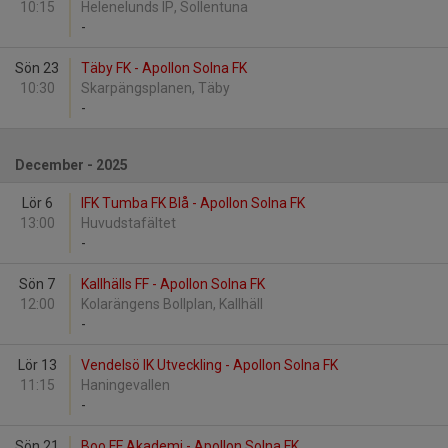
10:15
Helenelunds IP, Sollentuna
-
Sön 23
Täby FK - Apollon Solna FK
10:30
Skarpängsplanen, Täby
-
December - 2025
Lör 6
IFK Tumba FK Blå - Apollon Solna FK
13:00
Huvudstafältet
-
Sön 7
Kallhälls FF - Apollon Solna FK
12:00
Kolarängens Bollplan, Kallhäll
-
Lör 13
Vendelsö IK Utveckling - Apollon Solna FK
11:15
Haningevallen
-
Sön 21
Boo FF Akademi - Apollon Solna FK