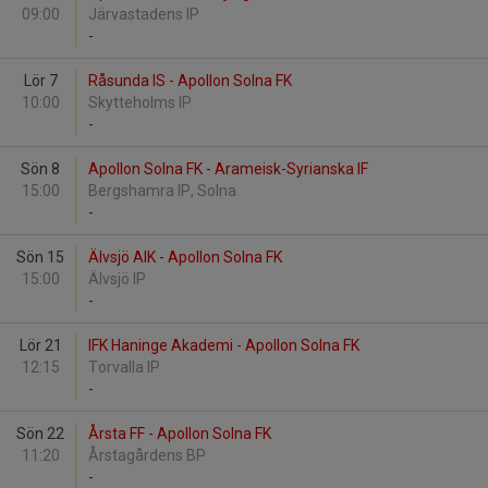
09:00
Järvastadens IP
-
Lör 7
Råsunda IS - Apollon Solna FK
10:00
Skytteholms IP
-
Sön 8
Apollon Solna FK - Arameisk-Syrianska IF
15:00
Bergshamra IP, Solna
-
Sön 15
Älvsjö AIK - Apollon Solna FK
15:00
Älvsjö IP
-
Lör 21
IFK Haninge Akademi - Apollon Solna FK
12:15
Torvalla IP
-
Sön 22
Årsta FF - Apollon Solna FK
11:20
Årstagårdens BP
-