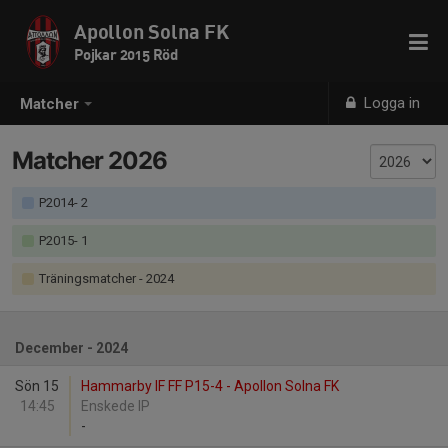
Apollon Solna FK
Pojkar 2015 Röd
Logga in
Matcher
Matcher 2026
P2014- 2
P2015- 1
Träningsmatcher
- 2024
December - 2024
Sön 15
Hammarby IF FF P15-4 - Apollon Solna FK
14:45
Enskede IP
-