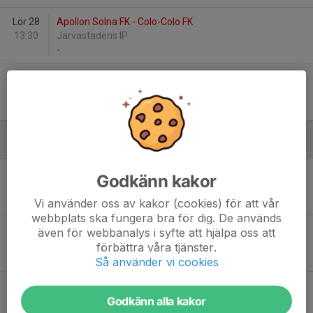
Lör 28
Apollon Solna FK - Colo-Colo FK
13:30
Järvastadens IP
-
Sön 29
Kallhälls FF - Apollon Solna FK
16:00
Kolarängens Bollplan, Kallhäll
-
April
Fre 10
AIK P16-1 - Apollon Solna FK
Godkänn kakor
13:00
Bergshamra IP, Solna
-
Vi använder oss av kakor (cookies) för att vår
webbplats ska fungera bra för dig. De används
Lör 11
Järfälla FF Academy - Apollon Solna FK
även för webbanalys i syfte att hjälpa oss att
11:15
Tallbohovs IP, Järfälla
förbättra våra tjänster.
-
Så använder vi cookies
Sön 12
FC Hagalund - Apollon Solna FK
Godkänn alla kakor
16:00
Bergshamra IP, Solna