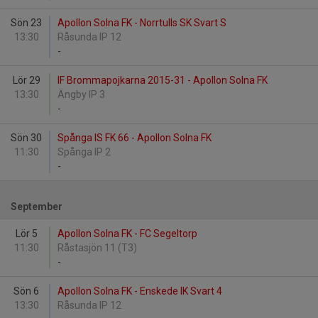
Sön 23
Apollon Solna FK - Norrtulls SK Svart S
13:30
Råsunda IP 12
-
Lör 29
IF Brommapojkarna 2015-31 - Apollon Solna FK
13:30
Ängby IP 3
-
Sön 30
Spånga IS FK 66 - Apollon Solna FK
11:30
Spånga IP 2
-
September
Lör 5
Apollon Solna FK - FC Segeltorp
11:30
Råstasjön 11 (T3)
-
Sön 6
Apollon Solna FK - Enskede IK Svart 4
13:30
Råsunda IP 12