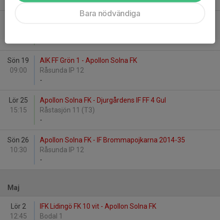
-
Bara nödvändiga
Tor 16
AIK FF Grå 1 - Apollon Solna FK
18:30
Järvastadens IP 3
-
Sön 19
AIK FF Grön 1 - Apollon Solna FK
09:00
Råsunda IP 12
-
Lör 25
Apollon Solna FK - Djurgårdens IF FF 4 Gul
15:15
Råstasjön 11 (T3)
-
Sön 26
Apollon Solna FK - IF Brommapojkarna 2014-35
10:30
Råsunda IP 12
-
Maj
Lör 2
IFK Lidingö FK 10 vit - Apollon Solna FK
12:45
Bodal 1