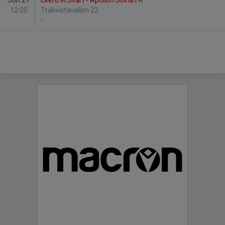
Sön 27
Ekerö IK Svart - Apollon Solna FK
12:00
Träkvistavallen 22
-