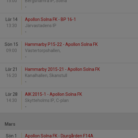
15:00
Bergshamra IP, Solna
-
Lör 14
Apollon Solna FK - BP 16-1
13:30
Järvastadens IP
-
Sön 15
Hammarby P15-22 - Apollon Solna FK
09:00
Västertorpshallen,
-
Lör 21
Hammarby 2015-21 - Apollon Solna FK
16:20
Kanalhallen, Skanstull
-
Lör 28
AIK 2015-1 - Apollon Solna FK
14:30
Skytteholms IP, C-plan
-
Mars
Sön 1
Apollon Solna FK - Djurgården F14A