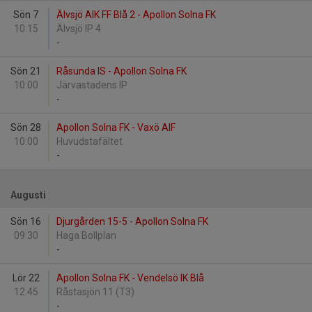
Sön 7
Älvsjö AIK FF Blå 2 - Apollon Solna FK
10:15
Älvsjö IP 4
-
Sön 21
Råsunda IS - Apollon Solna FK
10:00
Järvastadens IP
-
Sön 28
Apollon Solna FK - Vaxö AIF
10:00
Huvudstafältet
-
Augusti
Sön 16
Djurgården 15-5 - Apollon Solna FK
09:30
Haga Bollplan
-
Lör 22
Apollon Solna FK - Vendelsö IK Blå
12:45
Råstasjön 11 (T3)
-