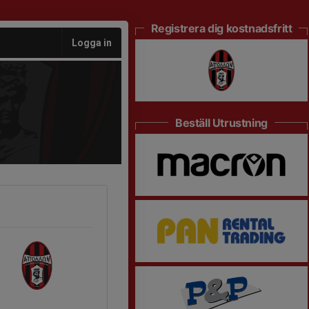
Registrera dig kostnadsfritt
Logga in
Beställ Utrustning