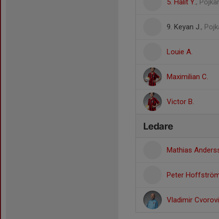
5. Halit Y.
, Pojka
9. Keyan J.
, Poj
Louie A.
Maximilian C.
Victor B.
Ledare
Mathias Ander
Peter Hoffströ
Vladimir Cvorov