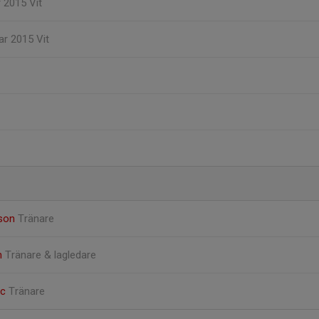
r 2015 Vit
kar 2015 Vit
sson
Tränare
m
Tränare & lagledare
ic
Tränare