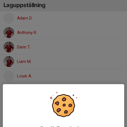
Laguppställning
Adam D.
Anthony R.
Darin T.
Liam M.
Louie A.
Lukas H.
Maximilian C.
Noah G.