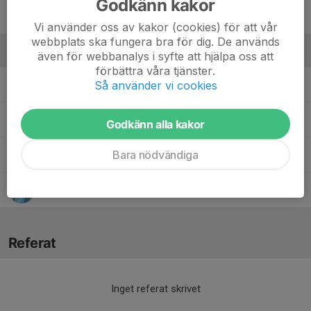
Godkänn kakor
Victor B.
Vi använder oss av kakor (cookies) för att vår
webbplats ska fungera bra för dig. De används
Ledare
även för webbanalys i syfte att hjälpa oss att
förbättra våra tjänster.
Kim Fai Kok
Tränare
Så använder vi cookies
Mathias Andersson
Tränare
Godkänn alla kakor
Bara nödvändiga
Rodrigo Ramos
Tränare
Vladimir Cvorovic
Tränare
Referat
Inget referat skrivet