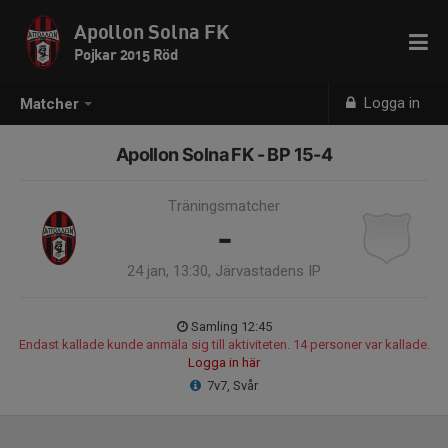
Apollon Solna FK
Pojkar 2015 Röd
Logga in
Matcher
Apollon Solna FK - BP 15-4
Träningsmatcher
-
24 jan, 13:30, Järvastadens IP
Samling 12:45
Endast kallade kunde anmäla sig till aktiviteten. 14 personer var kallade.
Logga in här
7v7, Svår