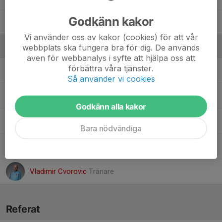
Godkänn kakor
14. Vilmer D.
, Pojkar 2015 Vit
Vi använder oss av kakor (cookies) för att vår
webbplats ska fungera bra för dig. De används
Ledare
även för webbanalys i syfte att hjälpa oss att
förbättra våra tjänster.
Kim Fai Kok
Tränare
Så använder vi cookies
Mathias Andersson
Tränare
Godkänn alla kakor
Peter Hoffström
Tränare & lagledare
Bara nödvändiga
Rodrigo Ramos
Tränare
Vladimir Cvorovic
Tränare
Referat