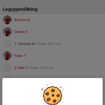
Laguppställning
Anthony R.
Charlie H.
7. Christian M.
, Pojkar 2015 Vit
Frans T.
5. Halit Y.
, Pojkar 2015 Vit
9. Keyan J.
, Pojkar 2015 Svart
Liam M.
Louie A.