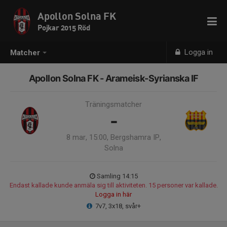
Apollon Solna FK
Pojkar 2015 Röd
Logga in
Matcher
Apollon Solna FK - Arameisk-Syrianska IF
Träningsmatcher
-
8 mar, 15:00, Bergshamra IP,
Solna
Samling 14:15
Endast kallade kunde anmäla sig till aktiviteten. 15 personer var kallade.
Logga in här
7v7, 3x18, svår+