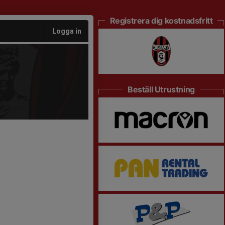
Registrera dig kostnadsfritt
Logga in
Beställ Utrustning