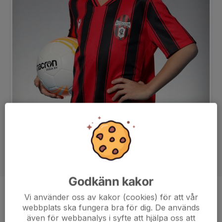
Godkänn kakor
Position
-
Vi använder oss av kakor (cookies) för att vår
webbplats ska fungera bra för dig. De används
Ålder
10 år
även för webbanalys i syfte att hjälpa oss att