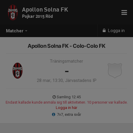
Apollon Solna FK
Pojkar 2015 Röd
Logga in
Matcher
Apollon Solna FK - Colo-Colo FK
Träningsmatcher
-
28 mar, 13:30, Järvastadens IP
Samling 12:45
Endast kallade kunde anmäla sig till aktiviteten. 10 personer var kallade.
Logga in här
7v7, extra svår