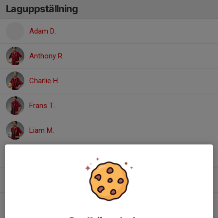
Laguppställning
Adam D.
Anthony R.
Charlie H.
Frans T.
Liam M.
Louie A.
Maximilian C.
Milian A.