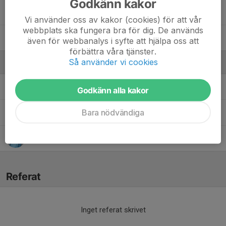
Godkänn kakor
Victor B.
Vi använder oss av kakor (cookies) för att vår
webbplats ska fungera bra för dig. De används
Vilmer D.
även för webbanalys i syfte att hjälpa oss att
förbättra våra tjänster.
Så använder vi cookies
Ledare
Mathias Andersson
Tränare
Godkänn alla kakor
Bara nödvändiga
Peter Hoffström
Tränare & lagledare
Vladimir Cvorovic
Tränare
Referat
Inget referat skrivet