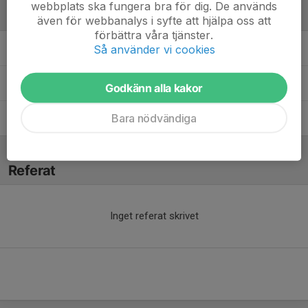
webbplats ska fungera bra för dig. De används
Ledare
även för webbanalys i syfte att hjälpa oss att
förbättra våra tjänster.
Kim Fai Kok
Tränare
Så använder vi cookies
Mathias Andersson
Tränare
Godkänn alla kakor
Bara nödvändiga
Vladimir Cvorovic
Tränare
Referat
Inget referat skrivet