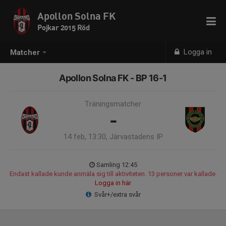
Apollon Solna FK
Pojkar 2015 Röd
Logga in
Matcher
Apollon Solna FK - BP 16-1
Träningsmatcher
-
14 feb, 13:30, Järvastadens IP
Samling 12:45
Endast kallade kunde anmäla sig till aktiviteten. 13 personer var kallade.
Logga in här
Svår+/extra svår