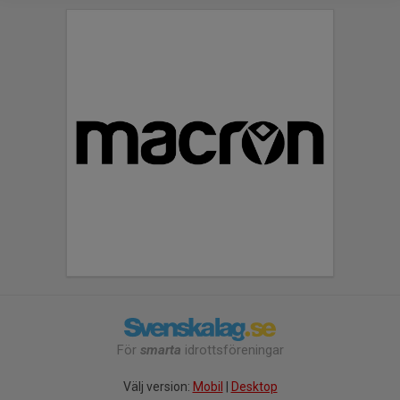
För
smarta
idrottsföreningar
Välj version:
Mobil
|
Desktop