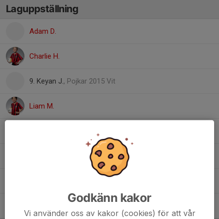
Laguppställning
Adam D.
Charlie H.
9. Keyan J.
, Pojkar 2015 Vit
Liam M.
Louie A.
Lukas H.
Maximilian C.
Godkänn kakor
Victor B.
Vi använder oss av kakor (cookies) för att vår