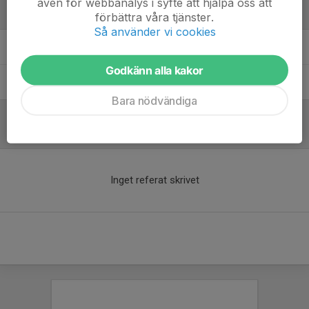
även för webbanalys i syfte att hjälpa oss att
Ledare
förbättra våra tjänster.
Så använder vi cookies
Michael Fasil
Tränare
Godkänn alla kakor
Rodrigo Ramos
Tränare
Bara nödvändiga
Referat
Inget referat skrivet