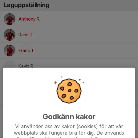
Laguppställning
Anthony R.
Darin T.
Frans T.
Kevin R.
Liam M.
Lukas H.
Mathias F.
Godkänn kakor
Vi använder oss av kakor (cookies) för att vår
Victor B.
webbplats ska fungera bra för dig. De används