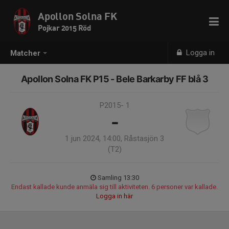
Apollon Solna FK
Pojkar 2015 Röd
Logga in
Matcher
Apollon Solna FK P15 - Bele Barkarby FF blå 3
P2015- 1
-
1 jun 2024, 14:00, Råstasjön 3
(T2)
Samling 13:30
Endast kallade kunde anmäla sig till aktiviteten. 6 personer var kallade.
Logga in här