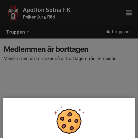
Apollon Solna FK
Pojkar 2015 Röd
Logga in
Truppen
Medlemmen är borttagen
Medlemmen du försöker nå är borttagen från hemsidan.