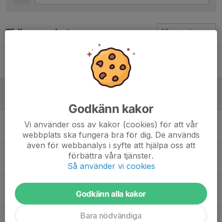
Tidigare nyheter
Pantamera
4 jun, 15:33
0
Träningstider säsong 2026
6 maj, 18:11
0
Godkänn kakor
Heja heja bästa tjejerna!
Vi använder oss av kakor (cookies) för att vår
27 apr, 08:13
0
webbplats ska fungera bra för dig. De används
även för webbanalys i syfte att hjälpa oss att
Köp rabatterade biobiljetter!
förbättra våra tjänster.
3 mar, 18:00
0
Så använder vi cookies
Stöd laget via Sponsorhuset
Godkänn alla kakor
15 okt 2025
0
Bara nödvändiga