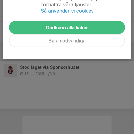
förbättra våra tjänster.
Träningstider säsong 2026
Så använder vi cookies
6 maj, 18:11
0
Godkänn alla kakor
Heja heja bästa tjejerna!
27 apr, 08:13
0
Bara nödvändiga
Köp rabatterade biobiljetter!
3 mar, 18:00
0
Stöd laget via Sponsorhuset
15 okt 2025
0